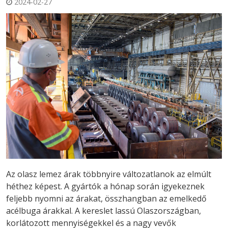
2024-02-27
Az olasz lemez árak többnyire változatlanok az elmúlt
héthez képest. A gyártók a hónap során igyekeznek
feljebb nyomni az árakat, összhangban az emelkedő
acélbuga árakkal. A kereslet lassú Olaszországban,
korlátozott mennyiségekkel és a nagy vevők