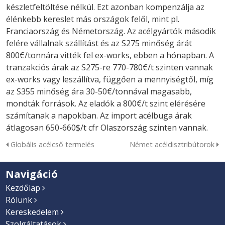
készletfeltöltése nélkül. Ezt azonban kompenzálja az
élénkebb kereslet más országok felől, mint pl.
Franciaország és Németország. Az acélgyártók második
felére vállalnak szállítást és az S275 minőség árát
800€/tonnára vitték fel ex-works, ebben a hónapban. A
tranzakciós árak az S275-re 770-780€/t szinten vannak
ex-works vagy leszállítva, függően a mennyiségtől, míg
az S355 minőség ára 30-50€/tonnával magasabb,
mondták források. Az eladók a 800€/t szint elérésére
számítanak a napokban. Az import acélbuga árak
átlagosan 650-660$/t cfr Olaszország szinten vannak.
Globális acélcső termelés
Német acéldisztribútorok
Navigáció
Kezdőlap
Rólunk
Kereskedelem
Szolgáltatások