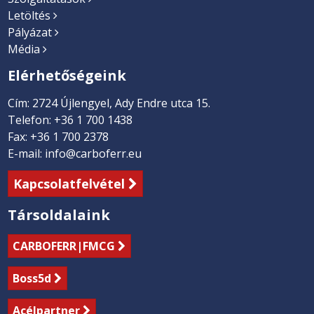
Letöltés
Pályázat
Média
Elérhetőségeink
Cím: 2724 Újlengyel, Ady Endre utca 15.
Telefon: +36 1 700 1438
Fax: +36 1 700 2378
E-mail: info@carboferr.eu
Kapcsolatfelvétel
Társoldalaink
CARBOFERR
|FMCG
Boss5d
Acélpartner