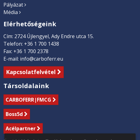
Pályázat
Média
Elérhetőségeink
Cím: 2724 Újlengyel, Ady Endre utca 15.
Telefon: +36 1 700 1438
Fax: +36 1 700 2378
E-mail: info@carboferr.eu
Kapcsolatfelvétel
Társoldalaink
CARBOFERR
|FMCG
Boss5d
Acélpartner