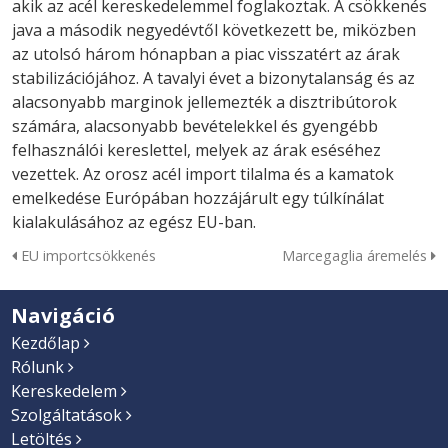
akik az acél kereskedelemmel foglakoztak. A csökkenés
java a második negyedévtől következett be, miközben
az utolsó három hónapban a piac visszatért az árak
stabilizációjához. A tavalyi évet a bizonytalanság és az
alacsonyabb marginok jellemezték a disztribútorok
számára, alacsonyabb bevételekkel és gyengébb
felhasználói kereslettel, melyek az árak eséséhez
vezettek. Az orosz acél import tilalma és a kamatok
emelkedése Európában hozzájárult egy túlkínálat
kialakulásához az egész EU-ban.
EU importcsökkenés
Marcegaglia áremelés
Navigáció
Kezdőlap
Rólunk
Kereskedelem
Szolgáltatások
Letöltés